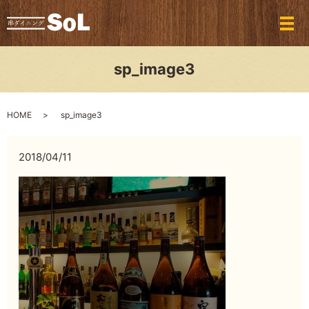
メ
sp_image3
HOME
sp_image3
2018/04/11