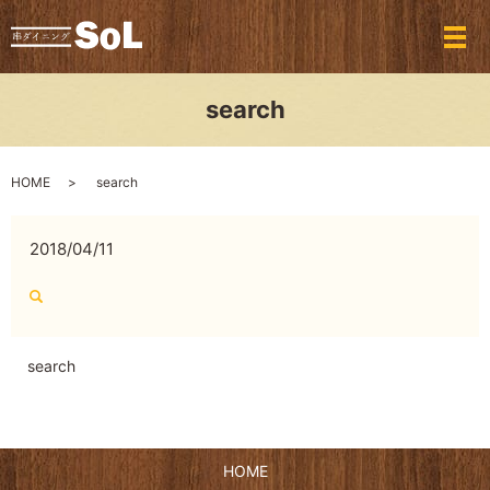
メ
search
HOME
search
2018/04/11
search
HOME