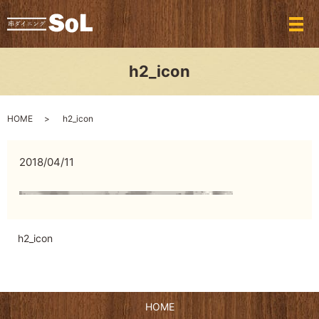
メ
h2_icon
HOME
h2_icon
2018/04/11
h2_icon
HOME