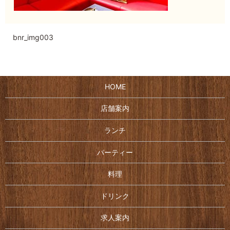
bnr_img003
HOME
店舗案内
ランチ
パーティー
料理
ドリンク
求人案内