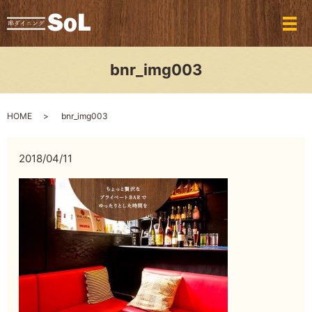
メ
bnr_img003
HOME
bnr_img003
2018/04/11